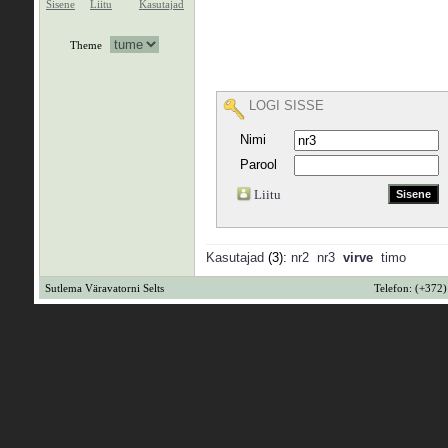
Sisene
Liitu
Kasutajad
Theme
LOGI SISSE
Nimi
Parool
Liitu
Kasutajad
(3):
nr2
nr3
virve
timo
Sutlema Väravatorni Selts
Telefon: (+372