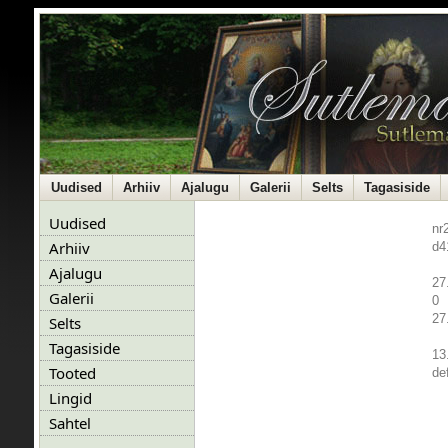
Uudised
Arhiiv
Ajalugu
Galerii
Selts
Tagasiside
Uudised
nr
Arhiiv
d4
Ajalugu
27
Galerii
0
27
Selts
Tagasiside
13
Tooted
de
Lingid
Sahtel